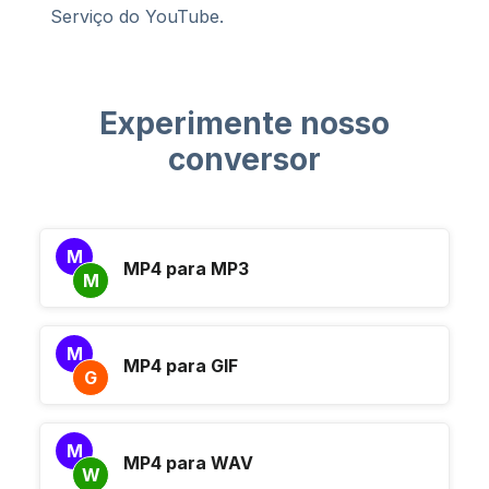
Serviço do YouTube.
Experimente nosso
conversor
M
MP4 para MP3
M
M
MP4 para GIF
G
M
MP4 para WAV
W