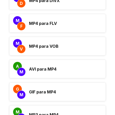
MP4 para DIVX
D
M
MP4 para FLV
F
M
MP4 para VOB
V
A
AVI para MP4
M
G
GIF para MP4
M
M
MP3 para MP4