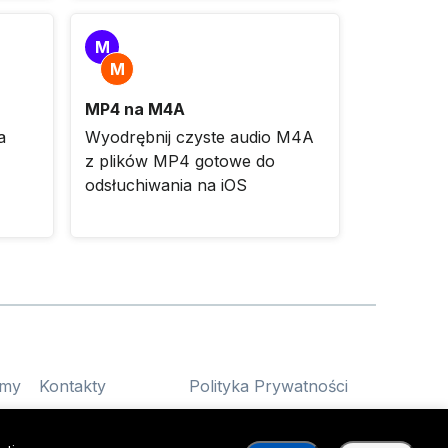
M
M
MP4 na M4A
a
Wyodrębnij czyste audio M4A
z plików MP4 gotowe do
odsłuchiwania na iOS
mmy
Kontakty
Polityka Prywatności
mmy
Warunki Użytkowania