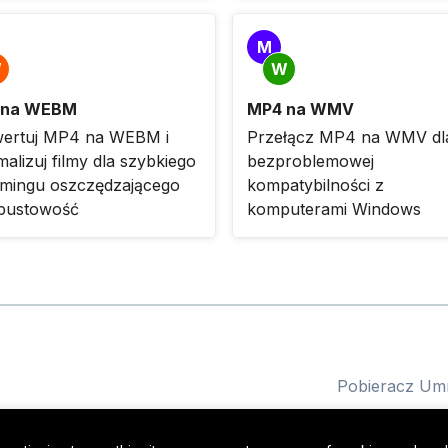
M
W
W
 na WEBM
MP4 na WMV
ertuj MP4 na WEBM i
Przełącz MP4 na WMV dl
alizuj filmy dla szybkiego
bezproblemowej
amingu oszczędzającego
kompatybilności z
pustowość
komputerami Windows
Pobieracz U
Konwerter U