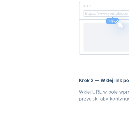
Krok 2 — Wklej link p
Wklej URL w pole wprow
przycisk, aby kontynu