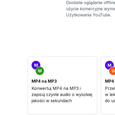
Osobiste oglądanie offli
użycie komercyjne wymag
Użytkowania YouTube.
M
M
M
G
MP4 na MP3
MP4 
Konwertuj MP4 na MP3 i
Prze
zapisuj czyste audio o wysokiej
w le
jakości w sekundach
do u