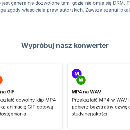
ne jest generalnie dozwolone tam, gdzie nie omija się DRM
a zgody właściciela praw autorskich. Zawsze szanuj loka
Wypróbuj nasz konwerter
M
W
na GIF
MP4 na WAV
kształć dowolny klip MP4
Przekształć MP4 w WAV i
kką animację GIF gotową
pobierz bezstratny dźwięk
dostępniania
studyjnej jakości