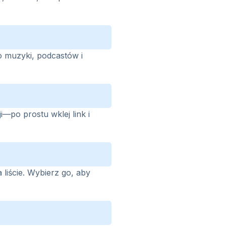
o muzyki, podcastów i
i—po prostu wklej link i
liście. Wybierz go, aby