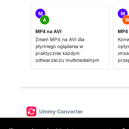
M
M
A
MP4 na AVI
MP4
Zmień MP4 na AVI dla
Konw
płynnego oglądania w
optym
praktycznie każdym
stre
odtwarzaczu multimedialnym
prze
Ummy Converter