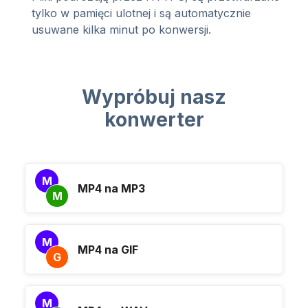
tylko w pamięci ulotnej i są automatycznie
usuwane kilka minut po konwersji.
Wypróbuj nasz
konwerter
M
MP4 na MP3
M
M
MP4 na GIF
G
M