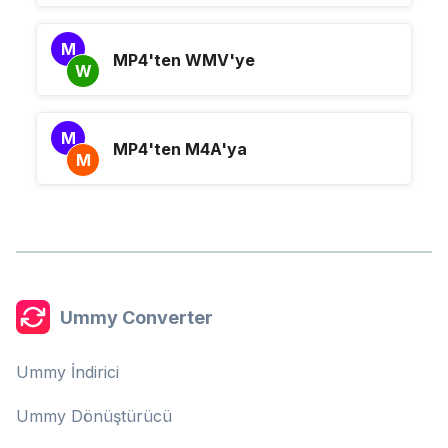
M
MP4'ten WMV'ye
W
M
MP4'ten M4A'ya
M
Ummy Converter
Ummy İndirici
Ummy Dönüştürücü