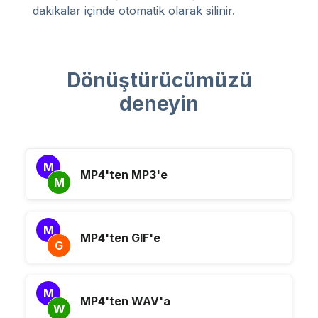
dakikalar içinde otomatik olarak silinir.
Dönüştürücümüzü
deneyin
M
MP4'ten MP3'e
M
M
MP4'ten GIF'e
G
M
MP4'ten WAV'a
W