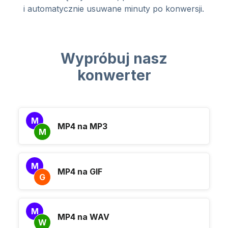
i automatycznie usuwane minuty po konwersji.
Wypróbuj nasz
konwerter
M
MP4 na MP3
M
M
MP4 na GIF
G
M
MP4 na WAV
W