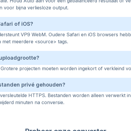
trate. Houd Auto aan voor een gebalanceerd resultaat of ve
 voor bijna verliesloze output.
afari of iOS?
dersteunt VP9 WebM. Oudere Safari en iOS browsers hebb
n met meerdere <source> tags.
 uploadgrootte?
 Grotere projecten moeten worden ingekort of verkleind vo
standen privé gehouden?
versleutelde HTTPS. Bestanden worden alleen verwerkt in
ijderd minuten na conversie.