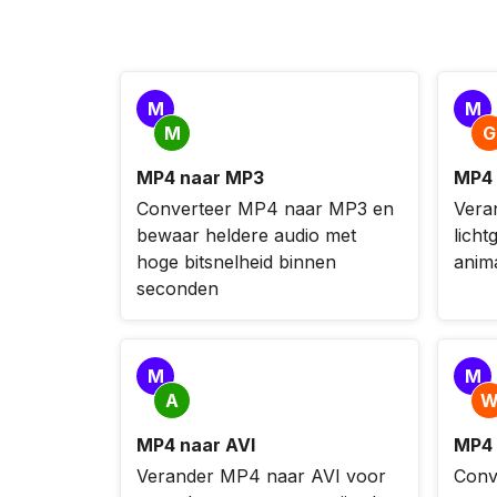
M
M
M
G
MP4 naar MP3
MP4 
Converteer MP4 naar MP3 en
Vera
bewaar heldere audio met
licht
hoge bitsnelheid binnen
anima
seconden
M
M
A
MP4 naar AVI
MP4
Verander MP4 naar AVI voor
Conv