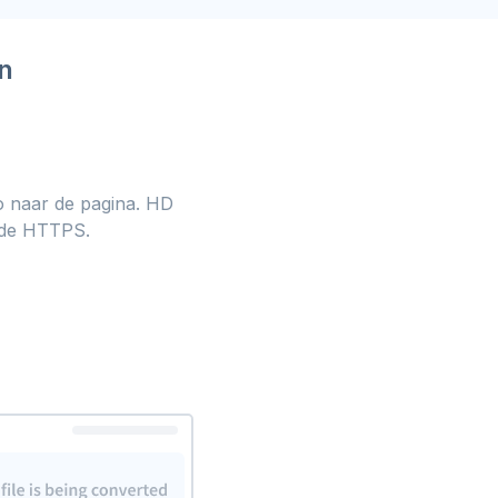
n
o naar de pagina. HD
elde HTTPS.