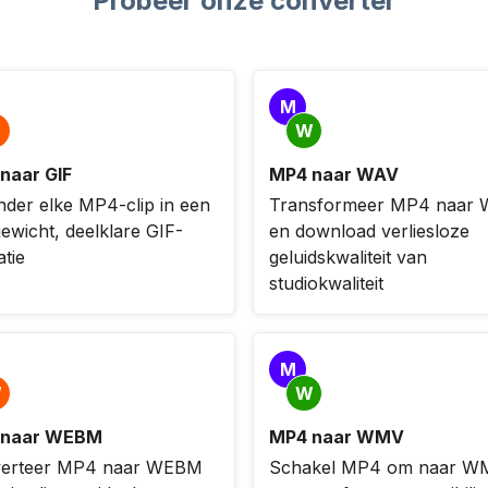
Probeer onze converter
M
W
naar GIF
MP4 naar WAV
nder elke MP4-clip in een
Transformeer MP4 naar
gewicht, deelklare GIF-
en download verliesloze
tie
geluidskwaliteit van
studiokwaliteit
M
W
W
 naar WEBM
MP4 naar WMV
erteer MP4 naar WEBM
Schakel MP4 om naar W