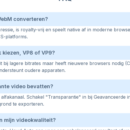
ebM converteren?
ssie, is royalty-vrij en speelt native af in moderne brows
S-platforms.
 kiezen, VP8 of VP9?
it bij lagere bitrates maar heeft nieuwere browsers nodig 
ondersteunt oudere apparaten.
nte video bevatten?
 alfakanaal. Schakel "Transparantie" in bij Geavanceerde 
grond te exporteren.
n mijn videokwaliteit?