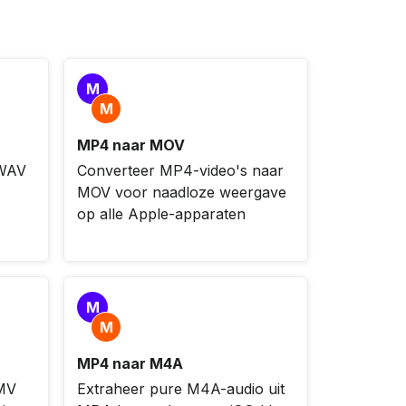
M
M
MP4 naar MOV
 WAV
Converteer MP4-video's naar
MOV voor naadloze weergave
op alle Apple-apparaten
M
M
MP4 naar M4A
MV
Extraheer pure M4A-audio uit