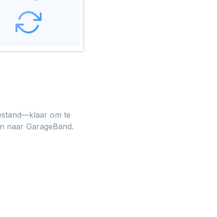
estand—klaar om te
en naar GarageBand.