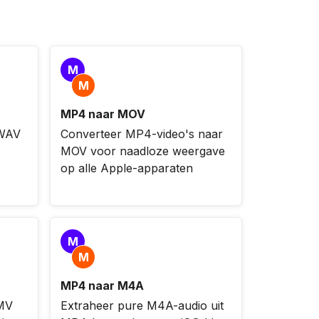
M
M
MP4 naar MOV
 WAV
Converteer MP4-video's naar
MOV voor naadloze weergave
op alle Apple-apparaten
M
M
MP4 naar M4A
MV
Extraheer pure M4A-audio uit