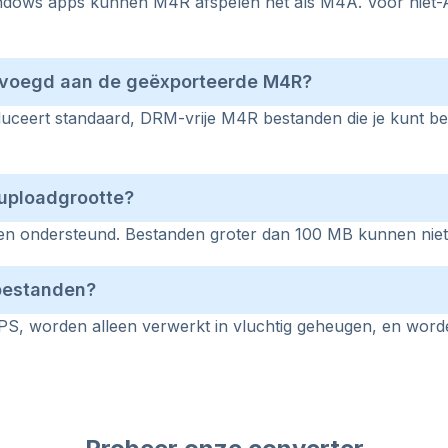
ndows apps kunnen M4R afspelen net als M4A. Voor niet-
evoegd aan de geëxporteerde M4R?
duceert standaard, DRM-vrije M4R bestanden die je kunt be
 uploadgrootte?
en ondersteund. Bestanden groter dan 100 MB kunnen nie
 bestanden?
S, worden alleen verwerkt in vluchtig geheugen, en word