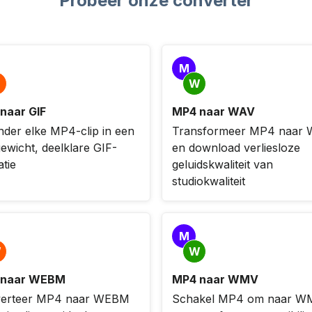
Probeer onze converter
M
W
naar GIF
MP4 naar WAV
nder elke MP4-clip in een
Transformeer MP4 naar
gewicht, deelklare GIF-
en download verliesloze
tie
geluidskwaliteit van
studiokwaliteit
M
W
W
 naar WEBM
MP4 naar WMV
erteer MP4 naar WEBM
Schakel MP4 om naar W