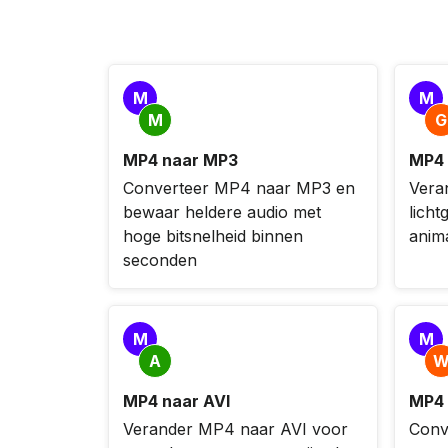
M
M
M
G
MP4 naar MP3
MP4 
Converteer MP4 naar MP3 en
Vera
bewaar heldere audio met
licht
hoge bitsnelheid binnen
anima
seconden
M
M
A
MP4 naar AVI
MP4
Verander MP4 naar AVI voor
Conv