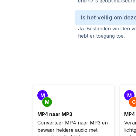
engine is geoptimaliseerd
Is het veilig om dez
Ja. Bestanden worden ver
hebt er toegang toe.
M
M
M
G
MP4 naar MP3
MP4 
Converteer MP4 naar MP3 en
Vera
bewaar heldere audio met
licht