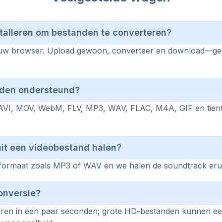
stalleren om bestanden te converteren?
n uw browser. Upload gewoon, converteer en download—gee
rden ondersteund?
VI, MOV, WebM, FLV, MP3, WAV, FLAC, M4A, GIF en tient
 uit een videobestand halen?
oformaat zoals MP3 of WAV en we halen de soundtrack eru
onversie?
eren in een paar seconden; grote HD-bestanden kunnen e