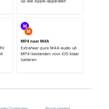
op alle Apple-apparaten
M
M
MP4 naar M4A
MV
Extraheer pure M4A-audio uit
it
MP4-bestanden voor iOS-klaar
luisteren
ader
Contacten
Privacybeleid