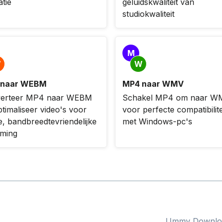
tie
geluidskwaliteit van
studiokwaliteit
M
W
W
 naar WEBM
MP4 naar WMV
erteer MP4 naar WEBM
Schakel MP4 om naar W
timaliseer video's voor
voor perfecte compatibilite
e, bandbreedtevriendelijke
met Windows-pc's
aming
Ummy Downlo