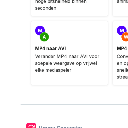
hoge bitsnelheid binnen
anima
seconden
M
M
A
MP4 naar AVI
MP4
Verander MP4 naar AVI voor
Conv
soepele weergave op vrijwel
en op
elke mediaspeler
snell
stre
Ummy Converter