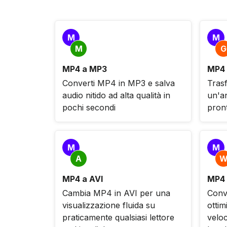
M
M
M
G
MP4 a MP3
MP4 
Converti MP4 in MP3 e salva
Trasf
audio nitido ad alta qualità in
un'a
pochi secondi
pron
M
M
A
MP4 a AVI
MP4
Cambia MP4 in AVI per una
Conv
visualizzazione fluida su
ottim
praticamente qualsiasi lettore
velo