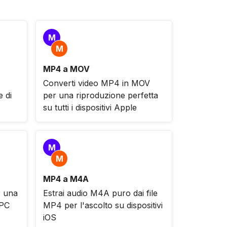
M
M
MP4 a MOV
Converti video MP4 in MOV
e di
per una riproduzione perfetta
su tutti i dispositivi Apple
M
M
MP4 a M4A
 una
Estrai audio M4A puro dai file
 PC
MP4 per l'ascolto su dispositivi
iOS