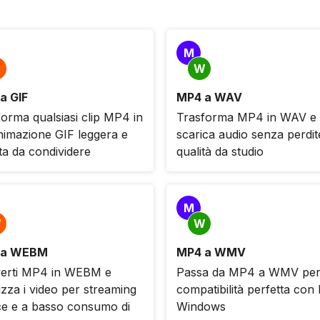
M
W
a GIF
MP4 a WAV
orma qualsiasi clip MP4 in
Trasforma MP4 in WAV e
nimazione GIF leggera e
scarica audio senza perdit
ta da condividere
qualità da studio
M
W
W
 a WEBM
MP4 a WMV
erti MP4 in WEBM e
Passa da MP4 a WMV per
izza i video per streaming
compatibilità perfetta con
ce e a basso consumo di
Windows