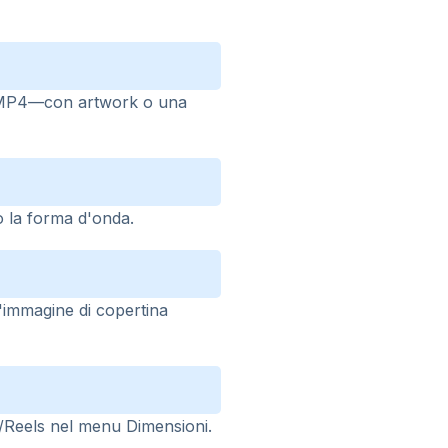
 in MP4—con artwork o una
o la forma d'onda.
n'immagine di copertina
s/Reels nel menu Dimensioni.