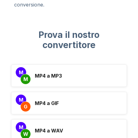
conversione.
Prova il nostro
convertitore
M
MP4 a MP3
M
M
MP4 a GIF
G
M
MP4 a WAV
W