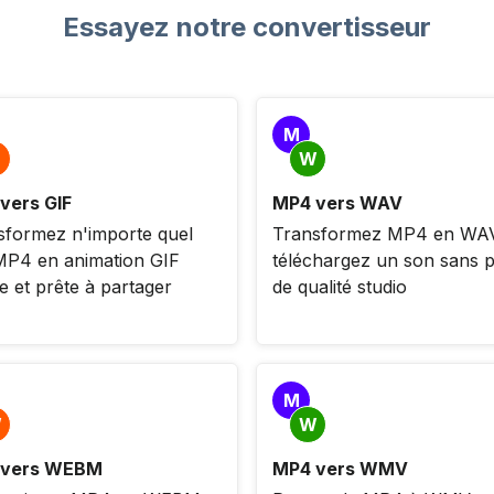
Essayez notre convertisseur
M
W
vers GIF
MP4 vers WAV
sformez n'importe quel
Transformez MP4 en WAV
 MP4 en animation GIF
téléchargez un son sans p
e et prête à partager
de qualité studio
M
W
W
 vers WEBM
MP4 vers WMV