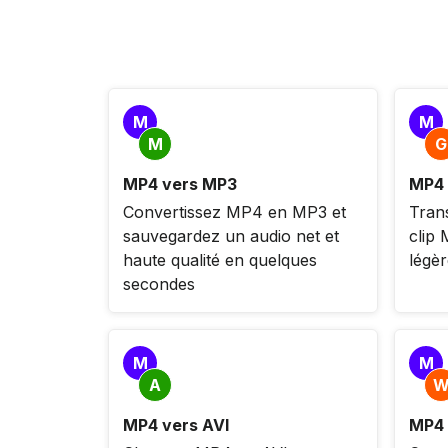
M
M
M
G
MP4 vers MP3
MP4 
Convertissez MP4 en MP3 et
Tran
sauvegardez un audio net et
clip
haute qualité en quelques
légèr
secondes
M
M
A
MP4 vers AVI
MP4