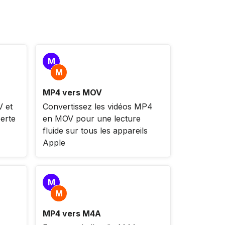
M
M
MP4 vers MOV
 et
Convertissez les vidéos MP4
erte
en MOV pour une lecture
fluide sur tous les appareils
Apple
M
M
MP4 vers M4A