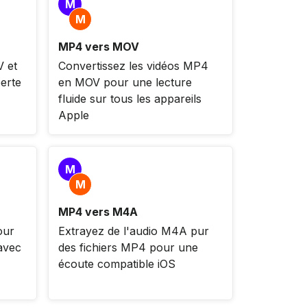
M
M
MP4 vers MOV
 et
Convertissez les vidéos MP4
erte
en MOV pour une lecture
fluide sur tous les appareils
Apple
M
M
MP4 vers M4A
our
Extrayez de l'audio M4A pur
 avec
des fichiers MP4 pour une
écoute compatible iOS