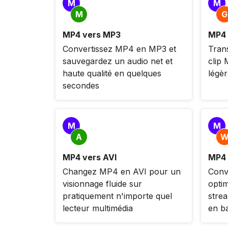
M
M
M
G
MP4 vers MP3
MP4 
Convertissez MP4 en MP3 et
Tran
sauvegardez un audio net et
clip
haute qualité en quelques
légèr
secondes
M
M
A
MP4 vers AVI
MP4
Changez MP4 en AVI pour un
Conv
visionnage fluide sur
optim
pratiquement n'importe quel
stre
lecteur multimédia
en b