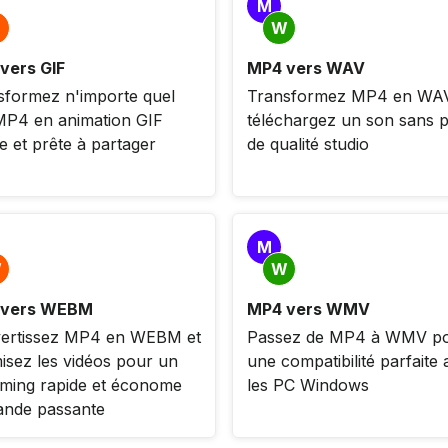
M
W
vers GIF
MP4 vers WAV
sformez n'importe quel
Transformez MP4 en WAV
 MP4 en animation GIF
téléchargez un son sans p
e et prête à partager
de qualité studio
M
W
W
 vers WEBM
MP4 vers WMV
ertissez MP4 en WEBM et
Passez de MP4 à WMV p
isez les vidéos pour un
une compatibilité parfaite
aming rapide et économe
les PC Windows
ande passante