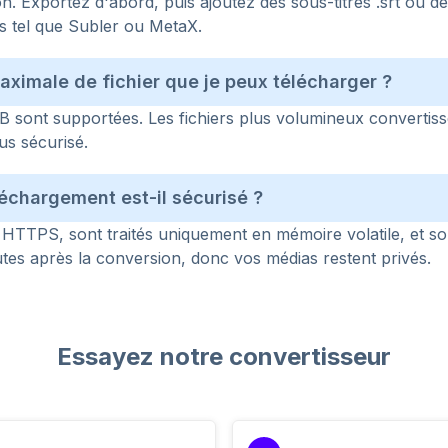
. Exportez d'abord, puis ajoutez des sous-titres .srt ou de
ags tel que Subler ou MetaX.
 maximale de fichier que je peux télécharger ?
B sont supportées. Les fichiers plus volumineux convertiss
us sécurisé.
léchargement est-il sécurisé ?
via HTTPS, sont traités uniquement en mémoire volatile, et 
es après la conversion, donc vos médias restent privés.
Essayez notre convertisseur