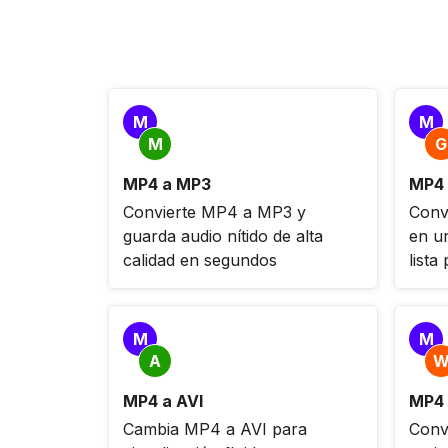
M
M
M
G
MP4 a MP3
MP4 
Convierte MP4 a MP3 y
Conv
guarda audio nítido de alta
en u
calidad en segundos
lista
M
M
A
MP4 a AVI
MP4
Cambia MP4 a AVI para
Conv