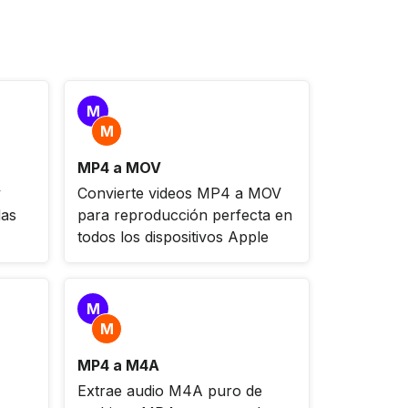
M
M
MP4 a MOV
y
Convierte videos MP4 a MOV
das
para reproducción perfecta en
todos los dispositivos Apple
M
M
MP4 a M4A
Extrae audio M4A puro de