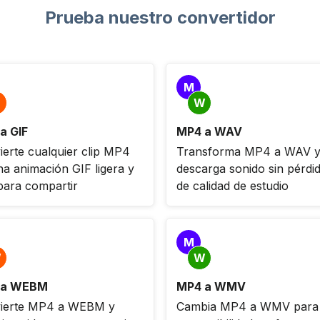
Prueba nuestro convertidor
M
W
a GIF
MP4 a WAV
ierte cualquier clip MP4
Transforma MP4 a WAV 
na animación GIF ligera y
descarga sonido sin pérdi
 para compartir
de calidad de estudio
M
W
W
 a WEBM
MP4 a WMV
ierte MP4 a WEBM y
Cambia MP4 a WMV para