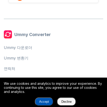
Ummy Converter
Ummy 다운로더
Ummy 변환기
연락처
개인정보 보호정책
We use cookies and analytics to improve your experience. By
continuing to use this site, you agree to our use of cookies
이용약관
and analytics.
Accept
Decline