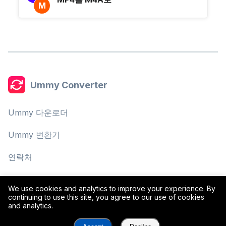
M
Ummy Converter
Ummy 다운로더
Ummy 변환기
연락처
개인정보 보호정책
We use cookies and analytics to improve your experience. By
continuing to use this site, you agree to our use of cookies
이용약관
and analytics.