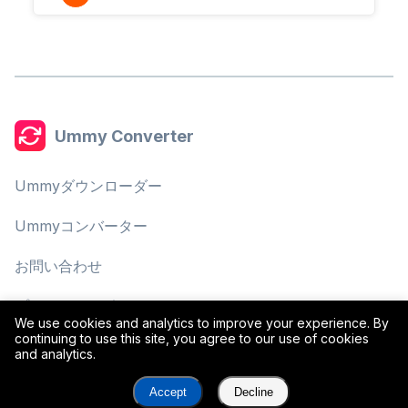
Ummy Converter
Ummyダウンローダー
Ummyコンバーター
お問い合わせ
プライバシーポリシー
We use cookies and analytics to improve your experience. By
continuing to use this site, you agree to our use of cookies
利用規約
and analytics.
Accept
Decline