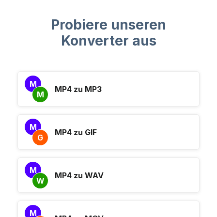
Probiere unseren
Konverter aus
M
MP4 zu MP3
M
M
MP4 zu GIF
G
M
MP4 zu WAV
W
M